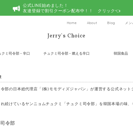
公式LINE始めました！
友達登録で割引クーポン配布中！！ クリック👈
Home
About
Blog
メン
Jerry`s Choice
ュクミ司令部 - 辛口
チュクミ司令部 - 燃える辛口
韓国食品
t
司令部の日本総代理店「(株)モモディズジャパン」が運営する公式ネット
され続けているヤンニョムチュクミ「チュクミ司令部」を韓国本場の味、
ミ司令部