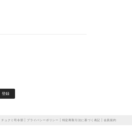
登録
チュクミ司令部 |
プライバシーポリシー
|
特定商取引法に基づく表記
|
会員規約