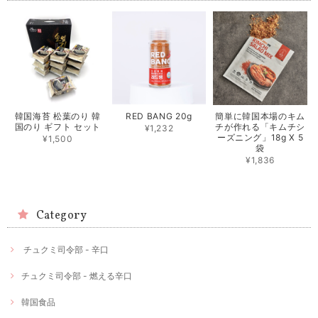
韓国海苔 松葉のり 韓
RED BANG 20g
簡単に韓国本場のキム
国のり ギフト セット
チが作れる「キムチシ
¥1,232
ーズニング」18g X 5
¥1,500
袋
¥1,836
Category
チュクミ司令部 - 辛口
チュクミ司令部 - 燃える辛口
韓国食品