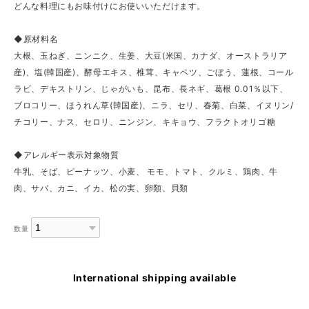
どんな料理にもお味付けにお使いいただけます。
◆原材料名
大根、玉ねぎ、ニンニク、生姜、大豆(米国、カナダ、オーストラリア
産)、塩(韓国産)、酵母エキス、椎茸、キャベツ、ごぼう、蓮根、コール
ラビ、デキストリン、じゃがいも、昆布、長ネギ、葛根 0.01％以下、
ブロコリー、ほうれん草(韓国産)、ニラ、セリ、春菊、白菜、イヌリン/
チコリー、ナス、セロリ、ニンジン、キキョウ、フラクトオリゴ糖
◆アレルギー表示対象物質
牛乳、そば、ピーナッツ、小麦、 モモ、トマト、クルミ、鶏肉、牛
肉、サバ、カニ、イカ、松の実、卵類、貝類
数量
International shipping available