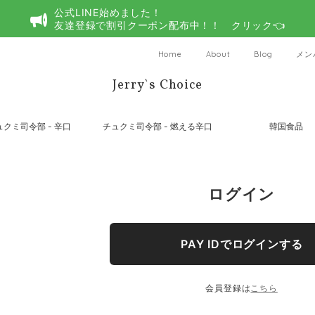
公式LINE始めました！
友達登録で割引クーポン配布中！！ クリック👈
Home
About
Blog
メン
Jerry`s Choice
ュクミ司令部 - 辛口
チュクミ司令部 - 燃える辛口
韓国食品
ログイン
PAY IDでログインする
会員登録は
こちら