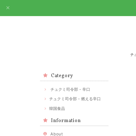
チ
Category
チュクミ司令部 - 辛口
チュクミ司令部 - 燃える辛口
韓国食品
Information
About