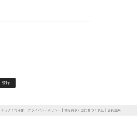
登録
チュクミ司令部 |
プライバシーポリシー
|
特定商取引法に基づく表記
|
会員規約