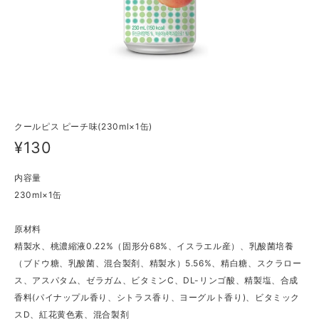
クールピス ピーチ味(230ml×1缶)
¥130
内容量
230ml×1缶
原材料
精製水、桃濃縮液0.22%（固形分68%、イスラエル産）、乳酸菌培養
（ブドウ糖、乳酸菌、混合製剤、精製水）5.56%、精白糖、スクラロー
ス、アスパタム、ゼラガム、ビタミンC、DL-リンゴ酸、精製塩、合成
香料(パイナップル香り、シトラス香り、ヨーグルト香り)、ビタミック
スD、紅花黄色素、混合製剤