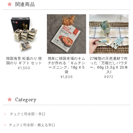
関連商品
韓国海苔 松葉のり 韓
簡単に韓国本場のキム
27種類の天然素材で作
国のり ギフト セット
チが作れる「キムチシ
った「万能だしパウダ
ーズニング」18g X 5
ー」66g (3.3g X 20本
¥1,500
袋
入)
¥1,836
¥972
Category
チュクミ司令部 - 辛口
チュクミ司令部 - 燃える辛口